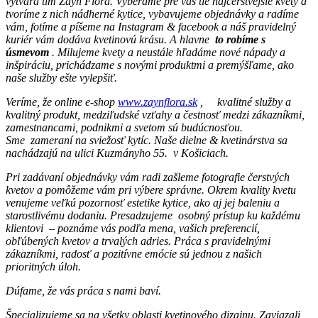
vytvára tím Zayn Flóra. Vyberáme pre vás tie najčerstvejšie kvety a
tvoríme z nich nádherné kytice, vybavujeme objednávky a radíme
vám, fotíme a píšeme na Instagram & facebook a náš pravidelný
kuriér vám dodáva kvetinovú krásu. A hlavne
to robíme s
úsmevom
. Milujeme kvety a neustále hľadáme nové nápady a
inšpiráciu, prichádzame s novými produktmi a premýšľame, ako
naše služby ešte vylepšiť.
Veríme, že online e-shop
www.zaynflora.sk
, kvalitné služby a
kvalitný produkt, medziľudské vzťahy a čestnosť medzi zákazníkmi,
zamestnancami, podnikmi a svetom sú budúcnosťou.
Sme zameraní na sviežosť kytíc. Naše dielne & kvetinárstva sa
nachádzajú na ulici Kuzmányho 55. v Košiciach.
Pri zadávaní objednávky vám radi zašleme fotografie čerstvých
kvetov a pomôžeme vám pri výbere správne. Okrem kvality kvetu
venujeme veľkú pozornosť estetike kytice, ako aj jej baleniu a
starostlivému dodaniu. Presadzujeme osobný prístup ku každému
klientovi – poznáme vás podľa mena, vašich preferencií,
obľúbených kvetov a trvalých adries. Práca s pravidelnými
zákazníkmi, radosť a pozitívne emócie sú jednou z našich
prioritných úloh.
Dúfame, že vás práca s nami baví.
Špecializujeme sa na všetky oblasti kvetinového dizajnu. Zaviazali