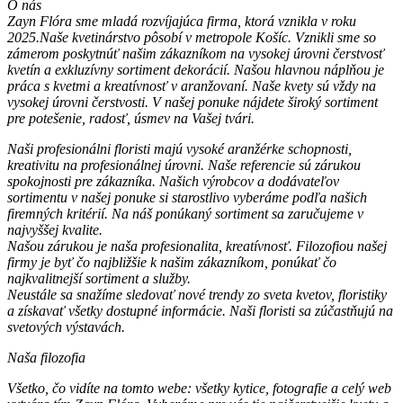
O nás
Zayn Flóra sme mladá rozvíjajúca firma, ktorá vznikla v roku
2025.Naše kvetinárstvo pôsobí v metropole Košíc. Vznikli sme so
zámerom poskytnúť našim zákazníkom na vysokej úrovni čerstvosť
kvetín a exkluzívny sortiment dekorácií. Našou hlavnou náplňou je
práca s kvetmi a kreatívnosť v aranžovaní. Naše kvety sú vždy na
vysokej úrovni čerstvosti. V našej ponuke nájdete široký sortiment
pre potešenie, radosť, úsmev na Vašej tvári.
Naši profesionálni floristi majú vysoké aranžérke schopnosti,
kreativitu na profesionálnej úrovni. Naše referencie sú zárukou
spokojnosti pre zákazníka. Našich výrobcov a dodávateľov
sortimentu v našej ponuke si starostlivo vyberáme podľa našich
firemných kritérií. Na náš ponúkaný sortiment sa zaručujeme v
najvyššej kvalite.
Našou zárukou je naša profesionalita, kreatívnosť. Filozofiou našej
firmy je byť čo najbližšie k našim zákazníkom, ponúkať čo
najkvalitnejší sortiment a služby.
Neustále sa snažíme sledovať nové trendy zo sveta kvetov, floristiky
a získavať všetky dostupné informácie. Naši floristi sa zúčastňujú na
svetových výstavách.
Naša filozofia
Všetko, čo vidíte na tomto webe: všetky kytice, fotografie a celý web