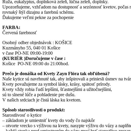
Ruža, eukalyptus, doplnková zeleň, lúčna zeleň, doplnky.
Upozorňujeme, vzhľadom na dostupnosť a sezónnosť kvetov, počas rok
rovnaký štýl dizajnu a farebnú schému.
Ďakujeme veľmi pekne za pochopenie
FARBA:
Červená farebnosť
Osobný odber objednávok : KOŠICE
Kuzmányho 55, 040 01 Košice
v čase PO-NE 09:00-19:00
(KURIÉR )Doručujeme v čase :
Košice PO-NE 09:00 do 21:00hod.
Prečo je donáška od Kvety Zayn Flóra tak obľúbená?
Naše kytice sú navrhnuté tak, aby inšpirovali a priniesli úsmev na tvár
Kvety považujeme za symbol lásky, krásy, spätosť prírody.
Kvety vždy robia ľudí lepšími, šťastnejšími a užitočnejšími,
sú to slnené lúče a pohladenie pre dušu.
V našich srdciach je čistá láska ku kvetom.
Spôsob starostlivosti o produkt:
Starostlivosť o kytice
– základom je umiestniť kvety do vody čo najskôr
– otvorte vrecko s výživou na kvety, nasypte výživu do vázy a naplňt
– každá stonka pred umiestnením do vázy musí byť starostlivo zrez