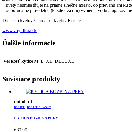
– kvety neumiestňujte na priame slnečné miesto, do prievanu ani ku z
– odporúčame pravidelne (každé dva dni) vymeniť vodu a opakovane
Donáška kvetov / Donáška kvetov Košice
www.zaynflora.sk
Ďalšie informácie
Veľkosť kytice
M, L, XL, DELUXE
Súvisiace produkty
out of 5
1
,
KYTICE
KYTICE Z LÁSKY
KYTICA BOZK NA PERY
€
39.90