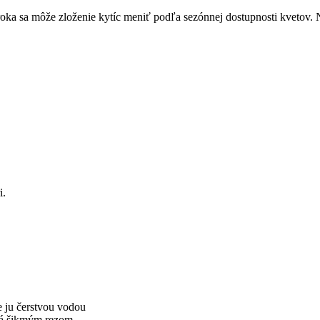
a sa môže zloženie kytíc meniť podľa sezónnej dostupnosti kvetov. Naš
i.
e ju čerstvou vodou
aná šikmým rezom