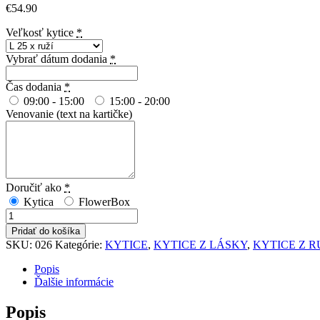
€
54.90
Veľkosť kytice
*
Vybrať dátum dodania
*
Čas dodania
*
09:00 - 15:00
15:00 - 20:00
Venovanie (text na kartičke)
Doručiť ako
*
Kytica
FlowerBox
množstvo
KYTICA
Pridať do košíka
MILUJEM
SKU:
026
Kategórie:
KYTICE
,
KYTICE Z LÁSKY
,
KYTICE Z R
ŤA
Popis
Ďalšie informácie
Popis