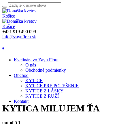
+421 919 490 099
info@zaynflora.sk
0
Kvetinárstvo Zayn Flora
O nás
Obchodné podmienky
Obchod
KYTICE
KYTICE PRE POTEŠENIE
KYTICE Z LÁSKY
KYTICE Z RUŽÍ
Kontakt
KYTICA MILUJEM ŤA
out of 5
1