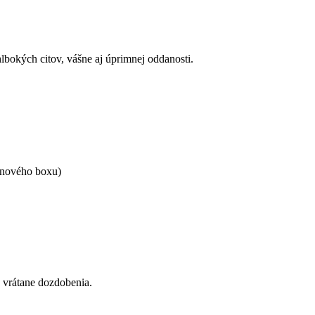
bokých citov, vášne aj úprimnej oddanosti.
tinového boxu)
ú vrátane dozdobenia.