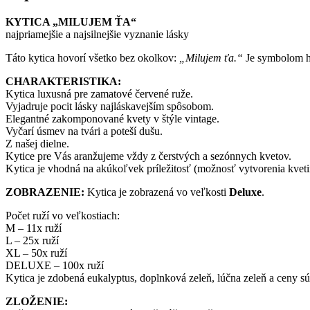
KYTICA „MILUJEM ŤA“
najpriamejšie a najsilnejšie vyznanie lásky
Táto kytica hovorí všetko bez okolkov:
„Milujem ťa.“
Je symbolom hl
CHARAKTERISTIKA:
Kytica luxusná pre zamatové červené ruže.
Vyjadruje pocit lásky najláskavejším spôsobom.
Elegantné zakomponované kvety v štýle vintage.
Vyčarí úsmev na tvári a poteší dušu.
Z našej dielne.
Kytice pre Vás aranžujeme vždy z čerstvých a sezónnych kvetov.
Kytica je vhodná na akúkoľvek príležitosť (možnosť vytvorenia kve
ZOBRAZENIE:
Kytica je zobrazená vo veľkosti
Deluxe
.
Počet ruží vo veľkostiach:
M – 11x ruží
L – 25x ruží
XL – 50x ruží
DELUXE – 100x ruží
Kytica je zdobená eukalyptus, doplnková zeleň, lúčna zeleň a ceny s
ZLOŽENIE: