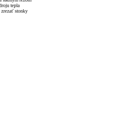
droju tepla
 zrezať stonky