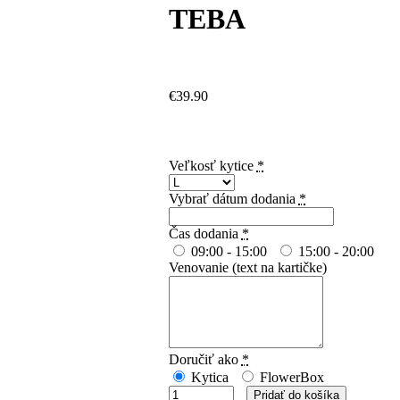
TEBA
out of 5
1
€
39.90
Veľkosť kytice
*
Vybrať dátum dodania
*
Čas dodania
*
09:00 - 15:00
15:00 - 20:00
Venovanie (text na kartičke)
Doručiť ako
*
Kytica
FlowerBox
Pridať do košíka