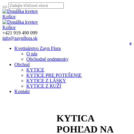
+421 919 490 099
info@zaynflora.sk
0
Kvetinárstvo Zayn Flora
O nás
Obchodné podmienky
Obchod
KYTICE
KYTICE PRE POTEŠENIE
KYTICE Z LÁSKY
KYTICE Z RUŽÍ
Kontakt
KYTICA
POHĽAD NA