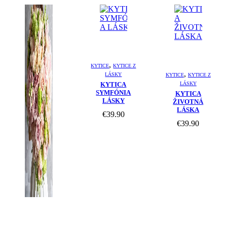
out of 5
1
,
KYTICE
KYTICE Z
out of 5
1
,
LÁSKY
KYTICE
KYTICE Z
KYTICA
LÁSKY
SYMFÓNIA
KYTICA
LÁSKY
ŽIVOTNÁ
LÁSKA
€
39.90
€
39.90
out of 5
1