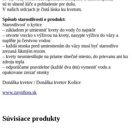
sú to slnené lúče a pohladenie pre dušu.
V našich srdciach je čistá láska ku kvetom.
Spôsob starostlivosti o produkt:
Starostlivosť o kytice
– základom je umiestniť kvety do vody čo najskôr
– otvorte vrecko s výživou na kvety, nasypte výživu do vázy a
naplňte ju čerstvou vodou
– každá stonka pred umiestnením do vázy musí byť starostlivo
zrezaná šikmým rezom
– kvety neumiestňujte na priame slnečné miesto, do prievanu ani ku
zdroju tepla
– odporúčame pravidelne (každé dva dni) vymeniť vodu a
opakovane zrezať stonky
Donáška kvetov / Donáška kvetov Košice
www.zaynflora.sk
Súvisiace produkty