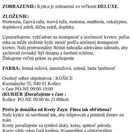
ZOBRAZENIE:
Kytica je zobrazená vo veľkosti
DELUXE
.
ZLOŽENIE:
Hortenzia, čajová ruža, trsová ruža, eustoma, matthiola, eukalyptus,
doplnková zeleň, lúčna zeleň, doplnky.
Upozorňujeme, vzhľadom na dostupnosť a sezónnosť kvetov, počas
roka sa môže zloženie kytíc meniť podľa sezónnej dostupnosti
kvetov. Naši profesionálny flóristi nahradia adekvátnu náhradu, aby
zachovali rovnaký štýl dizajnu a farebnú schému.
Ďakujeme veľmi pekne za pochopenie
FARBA:
Jemná ružová, staroružová, zelená, biela farebnosť
Osobný odber objednávok : KOŠICE
Kuzmányho 55, 040 01 Košice
v čase PO-NE 09:00-19:00
(KURIÉR )Doručujeme v čase :
Košice PO-NE 09:00 do 21:00hod.
Prečo je donáška od Kvety Zayn Flóra tak obľúbená?
Naše kytice sú navrhnuté tak, aby inšpirovali a priniesli úsmev na
tvári.
Kvety považujeme za symbol lásky, krásy, spätosť prírody.
Kvety vždy robia ľudí lepšími, šťastnejšími a užitočnejšími,