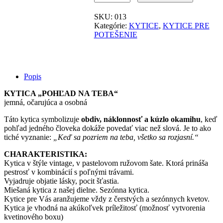
SKU:
013
Kategórie:
KYTICE
,
KYTICE PRE
POTEŠENIE
Popis
KYTICA „POHĽAD NA TEBA“
jemná, očarujúca a osobná
Táto kytica symbolizuje
obdiv, náklonnosť a kúzlo okamihu
, keď
pohľad jedného človeka dokáže povedať viac než slová. Je to ako
tiché vyznanie:
„Keď sa pozriem na teba, všetko sa rozjasní.“
CHARAKTERISTIKA:
Kytica v štýle vintage, v pastelovom ružovom šate. Ktorá prináša
pestrosť v kombinácií s poľnými trávami.
Vyjadruje objatie lásky, pocit šťastia.
Miešaná kytica z našej dielne. Sezónna kytica.
Kytice pre Vás aranžujeme vždy z čerstvých a sezónnych kvetov.
Kytica je vhodná na akúkoľvek príležitosť (možnosť vytvorenia
kvetinového boxu)