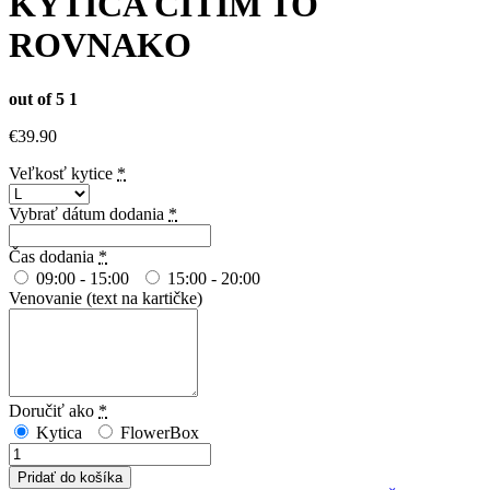
KYTICA CÍTIM TO
ROVNAKO
out of 5
1
€
39.90
Veľkosť kytice
*
Vybrať dátum dodania
*
Čas dodania
*
09:00 - 15:00
15:00 - 20:00
Venovanie (text na kartičke)
Doručiť ako
*
Kytica
FlowerBox
množstvo
KYTICA
Pridať do košíka