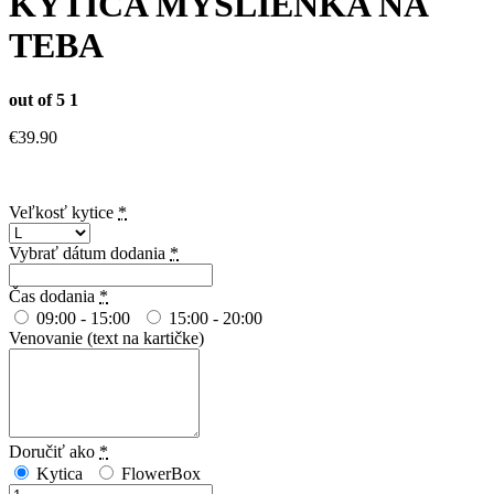
KYTICA MYŠLIENKA NA
TEBA
out of 5
1
€
39.90
Veľkosť kytice
*
Vybrať dátum dodania
*
Čas dodania
*
09:00 - 15:00
15:00 - 20:00
Venovanie (text na kartičke)
Doručiť ako
*
Kytica
FlowerBox
množstvo